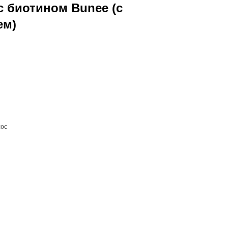
 биотином Bunee (с
ем)
лос