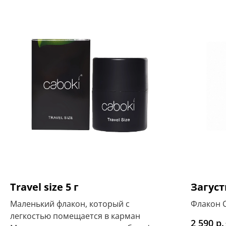
Travel size 5 г
Загуст
Маленький флакон, который с
Флакон C
легкостью помещается в карман
р.
2 590